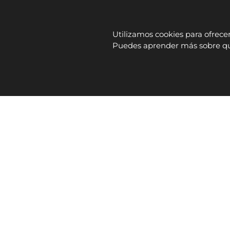
Utilizamos cookies para ofrece
Puedes aprender más sobre qué
INICIO
EMPRESA
SERVICIOS
PRODUCTO
Proyecto financiado por la Unión Europea - Nex
AVISO LEGAL
DECLARACIÓN DE A
2026 ©