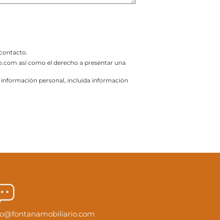
 contacto.
rio.com así como el derecho a presentar una
u información personal, incluida información
fo@fontanamobiliario.com