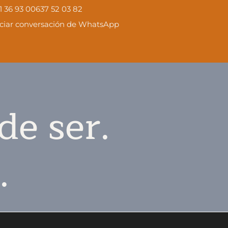
1 36 93 00
637 52 03 82
iciar conversación de WhatsApp
de ser.
.