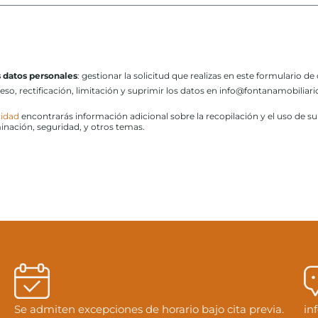
s datos personales
: gestionar la solicitud que realizas en este formulario de
ceso, rectificación, limitación y suprimir los datos en info@fontanamobilia
cidad
encontrarás información adicional sobre la recopilación y el uso de s
minación, seguridad, y otros temas.
Se admiten excepciones de horario bajo cita previa.
in