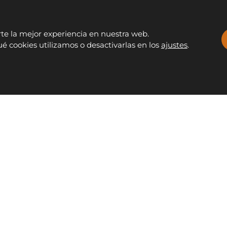
rte la mejor experiencia en nuestra web.
 cookies utilizamos o desactivarlas en los
ajustes
.
Facebook
Instagram
Whats
S
OUTLET
CONTACTO
info@fontanamobiliario.com
94
tGenerationEU
CCESIBILIDAD
POLÍTICA DE PRIVACIDAD
POLÍTICA DE COOKIES
 Fontana Mobiliario y Decoración S.L. - Todos los derechos res