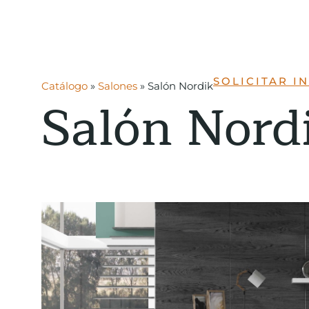
SOLICITAR 
Catálogo
»
Salones
»
Salón Nordik
Salón Nord