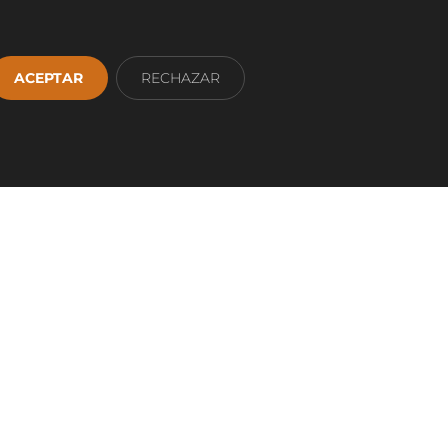
ACEPTAR
RECHAZAR
App
1 36 93 00
AJUSTES COOKIES
MAPA WEB
ervados