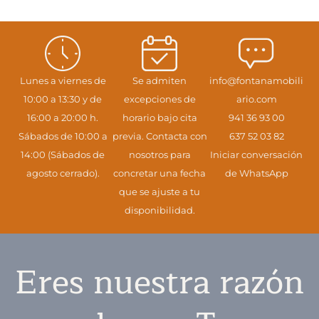
Lunes a viernes de
Se admiten
info@fontanamobili
10:00 a 13:30 y de
excepciones de
ario.com
16:00 a 20:00 h.
horario bajo cita
941 36 93 00
Sábados de 10:00 a
previa. Contacta con
637 52 03 82
14:00 (Sábados de
nosotros para
Iniciar conversación
agosto cerrado).
concretar una fecha
de WhatsApp
que se ajuste a tu
disponibilidad.
Eres nuestra razón