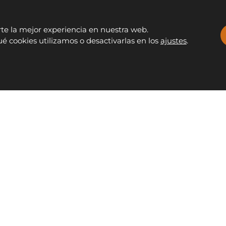
rte la mejor experiencia en nuestra web.
 cookies utilizamos o desactivarlas en los
ajustes
.
Facebook
Instagram
Whats
S
OUTLET
CONTACTO
info@fontanamobiliario.com
94
tGenerationEU
CCESIBILIDAD
POLÍTICA DE PRIVACIDAD
POLÍTICA DE COOKIES
 Fontana Mobiliario y Decoración S.L. - Todos los derechos res