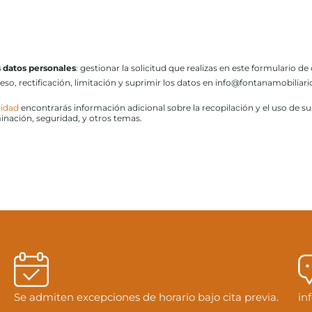
s datos personales
: gestionar la solicitud que realizas en este formulario de
ceso, rectificación, limitación y suprimir los datos en info@fontanamobilia
cidad
encontrarás información adicional sobre la recopilación y el uso de s
minación, seguridad, y otros temas.
Se admiten excepciones de horario bajo cita previa.
in