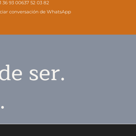
1 36 93 00
637 52 03 82
iciar conversación de WhatsApp
de ser.
.