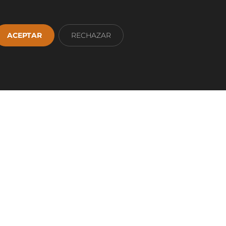
ACEPTAR
RECHAZAR
App
1 36 93 00
AJUSTES COOKIES
MAPA WEB
ervados