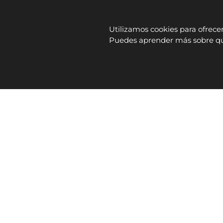
Utilizamos cookies para ofrece
Puedes aprender más sobre qué
INICIO
EMPRESA
SERVICIOS
PRODUCTO
Proyecto financiado por la Unión Europea - Nex
AVISO LEGAL
DECLARACIÓN DE A
2026 ©