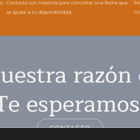
).
Contacta con nosotros para concretar una fecha que
94
se ajuste a tu disponibilidad.
In
uestra razón 
Te esperamos
CONTACTO