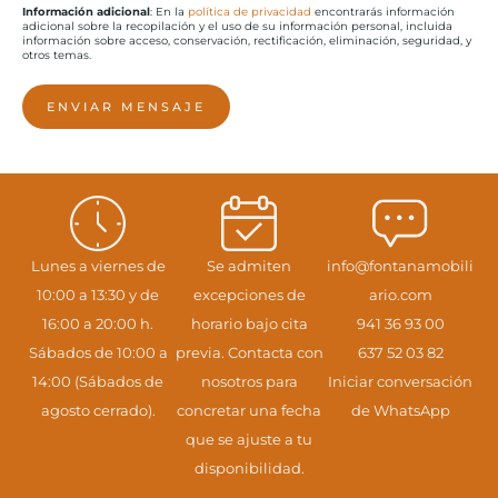
Información adicional
: En la
política de privacidad
encontrarás información
adicional sobre la recopilación y el uso de su información personal, incluida
información sobre acceso, conservación, rectificación, eliminación, seguridad, y
otros temas.
ENVIAR MENSAJE
Lunes a viernes de
Se admiten
info@fontanamobili
10:00 a 13:30 y de
excepciones de
ario.com
16:00 a 20:00 h.
horario bajo cita
941 36 93 00
Sábados de 10:00 a
previa. Contacta con
637 52 03 82
14:00 (Sábados de
nosotros para
Iniciar conversación
agosto cerrado).
concretar una fecha
de WhatsApp
que se ajuste a tu
disponibilidad.