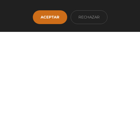
esperamos.
ACEPTAR
RECHAZAR
CONTACTO
Facebook
Instagram
WhatsApp
INICIO
EMPRESA
SERVICIOS
PRODUCTOS
OUTLET
CONTACTO
info@fontanamobiliario.com
941 36 93 00