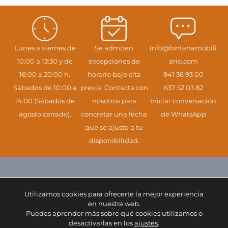
Lunes a viernes de
Se admiten
info@fontanamobili
10:00 a 13:30 y de
excepciones de
ario.com
16:00 a 20:00 h.
horario bajo cita
941 36 93 00
Sábados de 10:00 a
previa. Contacta con
637 52 03 82
14:00 (Sábados de
nosotros para
Iniciar conversación
agosto cerrado).
concretar una fecha
de WhatsApp
que se ajuste a tu
disponibilidad.
Eres nuestra razón
Utilizamos cookies para ofrecerte la mejor experiencia
en nuestra web.
de ser. Te
Puedes aprender más sobre qué cookies utilizamos o
desactivarlas en los
ajustes
.