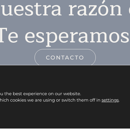
uestra razón 
Te esperamos
CONTACTO
ou the best experience on our website.
ich cookies we are using or switch them off in
settings
.
Facebook
Instagram
Whats
S
OUTLET
CONTACTO
info@fontanamobiliario.com
94