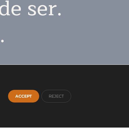
de ser.
.
ACCEPT
REJECT
App
1 36 93 00