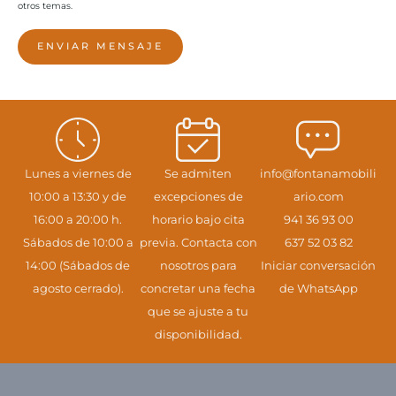
otros temas.
ENVIAR MENSAJE
Lunes a viernes de
Se admiten
info@fontanamobili
10:00 a 13:30 y de
excepciones de
ario.com
16:00 a 20:00 h.
horario bajo cita
941 36 93 00
Sábados de 10:00 a
previa. Contacta con
637 52 03 82
14:00 (Sábados de
nosotros para
Iniciar conversación
agosto cerrado).
concretar una fecha
de WhatsApp
que se ajuste a tu
disponibilidad.