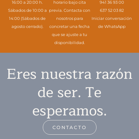
16:00 a 20:00 h.
horario bajo cita
941 36 93 00
Sábados de 10:00 a
previa. Contacta con
637 52 03 82
14:00 (Sábados de
nosotros para
Iniciar conversación
agosto cerrado).
concretar una fecha
de WhatsApp
que se ajuste a tu
disponibilidad.
Eres nuestra razón
de ser. Te
esperamos.
CONTACTO