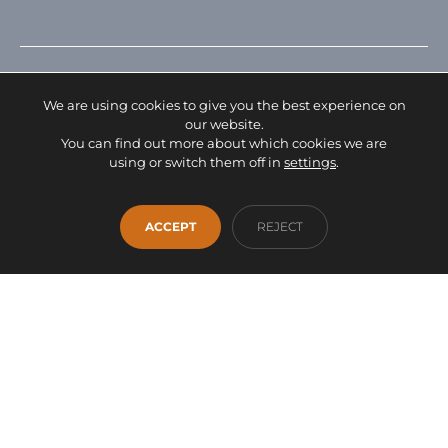
We are using cookies to give you the best experience on
our website.
You can find out more about which cookies we are
using or switch them off in
settings
.
Facebook
Instagram
WhatsApp
INICIO
EMPRESA
SERVICIOS
PRODUCTOS
ACCEPT
REJECT
OUTLET
CONTACTO
info@fontanamobiliario.com
941 36 93 00
Proyecto financiado por la Unión Europea -
NextGenerationEU
AVISO LEGAL
DECLARACIÓN DE ACCESIBILIDAD
POLÍTICA DE PRIVACIDAD
POLÍTICA DE COOKIES