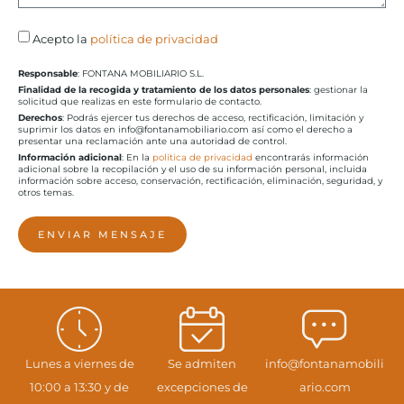
Acepto la
política de privacidad
Responsable
: FONTANA MOBILIARIO S.L.
Finalidad de la recogida y tratamiento de los datos personales
: gestionar la
solicitud que realizas en este formulario de contacto.
Derechos
: Podrás ejercer tus derechos de acceso, rectificación, limitación y
suprimir los datos en info@fontanamobiliario.com así como el derecho a
presentar una reclamación ante una autoridad de control.
Información adicional
: En la
política de privacidad
encontrarás información
adicional sobre la recopilación y el uso de su información personal, incluida
información sobre acceso, conservación, rectificación, eliminación, seguridad, y
otros temas.
ENVIAR MENSAJE
Lunes a viernes de
Se admiten
info@fontanamobili
10:00 a 13:30 y de
excepciones de
ario.com