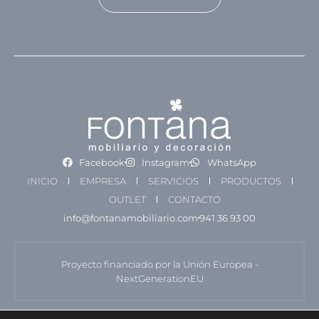
Facebook
Instagram
WhatsApp
INICIO
EMPRESA
SERVICIOS
PRODUCTOS
OUTLET
CONTACTO
info@fontanamobiliario.com
941 36 93 00
Proyecto financiado por la Unión Europea -
NextGenerationEU