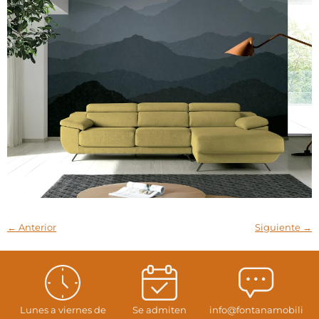
←
Anterior
Siguiente
→
Lunes a viernes de
Se admiten
info@fontanamobili