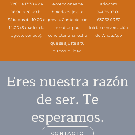
10:00 a 13:30 y de
excepciones de
ario.com
16:00 a 20:00 h.
horario bajo cita
941 36 93 00
Sábados de 10:00 a
previa. Contacta con
637 52 03 82
14:00 (Sábados de
nosotros para
Iniciar conversación
agosto cerrado).
concretar una fecha
de WhatsApp
que se ajuste a tu
disponibilidad.
Eres nuestra razón
de ser. Te
esperamos.
CONTACTO