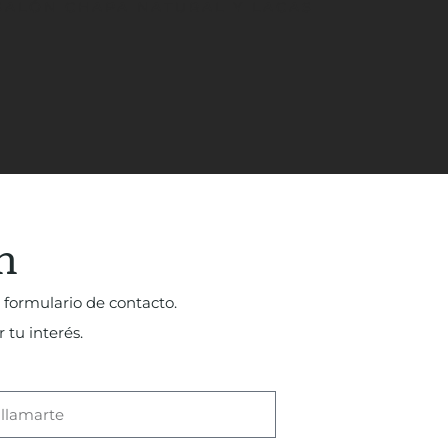
SALÓN CHAPA NATURAL Y LACAS
n
 formulario de contacto.
 tu interés.