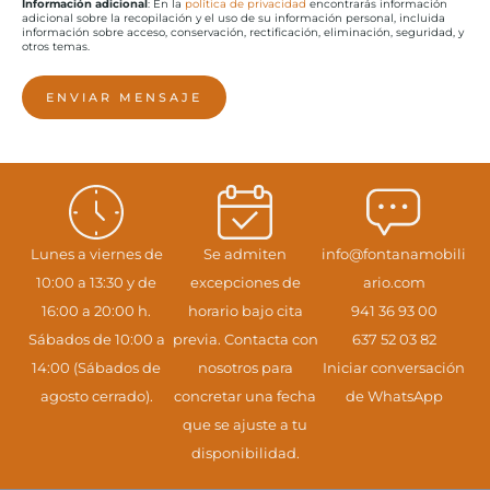
Información adicional
: En la
política de privacidad
encontrarás información
adicional sobre la recopilación y el uso de su información personal, incluida
información sobre acceso, conservación, rectificación, eliminación, seguridad, y
otros temas.
ENVIAR MENSAJE
Lunes a viernes de
Se admiten
info@fontanamobili
10:00 a 13:30 y de
excepciones de
ario.com
16:00 a 20:00 h.
horario bajo cita
941 36 93 00
Sábados de 10:00 a
previa. Contacta con
637 52 03 82
14:00 (Sábados de
nosotros para
Iniciar conversación
agosto cerrado).
concretar una fecha
de WhatsApp
que se ajuste a tu
disponibilidad.