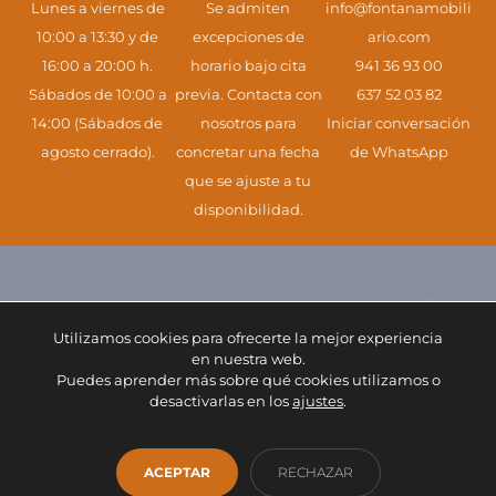
Lunes a viernes de
Se admiten
info@fontanamobili
10:00 a 13:30 y de
excepciones de
ario.com
16:00 a 20:00 h.
horario bajo cita
941 36 93 00
Sábados de 10:00 a
previa. Contacta con
637 52 03 82
14:00 (Sábados de
nosotros para
Iniciar conversación
agosto cerrado).
concretar una fecha
de WhatsApp
que se ajuste a tu
disponibilidad.
Eres nuestra razón
Utilizamos cookies para ofrecerte la mejor experiencia
de ser. Te
en nuestra web.
Puedes aprender más sobre qué cookies utilizamos o
desactivarlas en los
ajustes
.
esperamos.
ACEPTAR
RECHAZAR