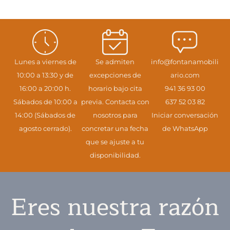
Lunes a viernes de
Se admiten
info@fontanamobili
10:00 a 13:30 y de
excepciones de
ario.com
16:00 a 20:00 h.
horario bajo cita
941 36 93 00
Sábados de 10:00 a
previa. Contacta con
637 52 03 82
14:00 (Sábados de
nosotros para
Iniciar conversación
agosto cerrado).
concretar una fecha
de WhatsApp
que se ajuste a tu
disponibilidad.
Eres nuestra razón