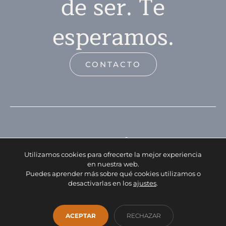
de ser. Te
esperamos.
CONTACTO
Utilizamos cookies para ofrecerte la mejor experiencia
en nuestra web.
Puedes aprender más sobre qué cookies utilizamos o
Facebook
Instagram
WhatsApp
desactivarlas en los
ajustes
.
INICIO
EMPRESA
SERVICIOS
PRODUCTOS
OUTLET
CONTACTO
ACEPTAR
RECHAZAR
info@fontanamobiliario.com
941 36 93 00