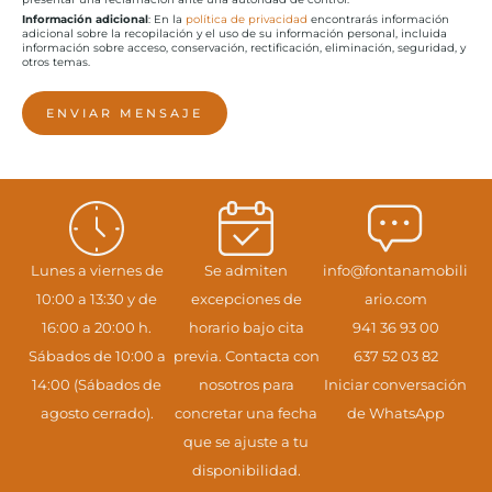
Información adicional
: En la
política de privacidad
encontrarás información
adicional sobre la recopilación y el uso de su información personal, incluida
información sobre acceso, conservación, rectificación, eliminación, seguridad, y
otros temas.
ENVIAR MENSAJE
Lunes a viernes de
Se admiten
info@fontanamobili
10:00 a 13:30 y de
excepciones de
ario.com
16:00 a 20:00 h.
horario bajo cita
941 36 93 00
Sábados de 10:00 a
previa. Contacta con
637 52 03 82
14:00 (Sábados de
nosotros para
Iniciar conversación
agosto cerrado).
concretar una fecha
de WhatsApp
que se ajuste a tu
disponibilidad.