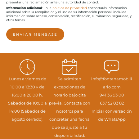
presentar una reclamación ante una autoridad de control.
Información adicional
: En la
política de privacidad
encontrarás información
adicional sobre la recopilación y el uso de su información personal, incluida
información sobre acceso, conservación, rectificación, eliminación, seguridad, y
otros temas.
ENVIAR MENSAJE
Lunes a viernes de
Se admiten
info@fontanamobili
10:00 a 13:30 y de
excepciones de
ario.com
16:00 a 20:00 h.
horario bajo cita
941 36 93 00
Sábados de 10:00 a
previa. Contacta con
637 52 03 82
14:00 (Sábados de
nosotros para
Iniciar conversación
agosto cerrado).
concretar una fecha
de WhatsApp
que se ajuste a tu
disponibilidad.