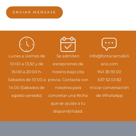
ENVIAR MENSAJE
Lunes a viernes de
Se admiten
info@fontanamobili
10:00 a 13:30 y de
excepciones de
ario.com
16:00 a 20:00 h.
horario bajo cita
941 36 93 00
Sábados de 10:00 a
previa. Contacta con
637 52 03 82
14:00 (Sábados de
nosotros para
Iniciar conversación
agosto cerrado).
concretar una fecha
de WhatsApp
que se ajuste a tu
disponibilidad.