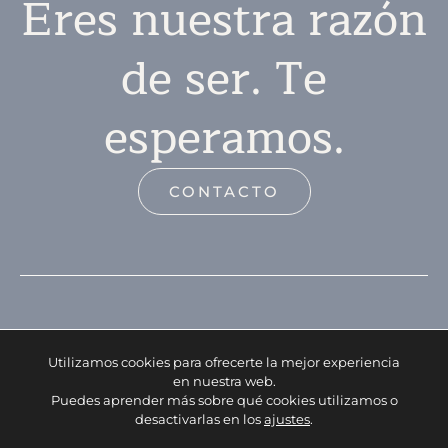
Eres nuestra razón
de ser. Te
esperamos.
CONTACTO
Utilizamos cookies para ofrecerte la mejor experiencia
en nuestra web.
Puedes aprender más sobre qué cookies utilizamos o
desactivarlas en los
ajustes
.
Facebook
Instagram
WhatsApp