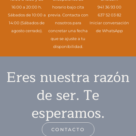
16:00 a 20:00 h.
horario bajo cita
941 36 93 00
Sábados de 10:00 a
previa. Contacta con
637 52 03 82
14:00 (Sábados de
nosotros para
Iniciar conversación
agosto cerrado).
concretar una fecha
de WhatsApp
que se ajuste a tu
disponibilidad.
Eres nuestra razón
de ser. Te
esperamos.
CONTACTO