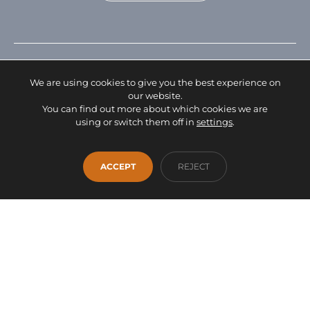
We are using cookies to give you the best experience on
our website.
You can find out more about which cookies we are
using or switch them off in
settings
.
Facebook
Instagram
WhatsApp
INICIO
EMPRESA
SERVICIOS
PRODUCTOS
ACCEPT
REJECT
OUTLET
CONTACTO
info@fontanamobiliario.com
941 36 93 00
Proyecto financiado por la Unión Europea -
NextGenerationEU
AVISO LEGAL
DECLARACIÓN DE ACCESIBILIDAD