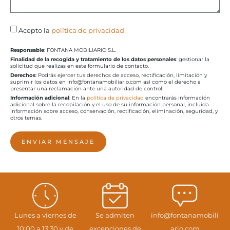
Acepto la
política de privacidad
Responsable
: FONTANA MOBILIARIO S.L.
Finalidad de la recogida y tratamiento de los datos personales
: gestionar la
solicitud que realizas en este formulario de contacto.
Derechos
: Podrás ejercer tus derechos de acceso, rectificación, limitación y
suprimir los datos en info@fontanamobiliario.com así como el derecho a
presentar una reclamación ante una autoridad de control.
Información adicional
: En la
política de privacidad
encontrarás información
adicional sobre la recopilación y el uso de su información personal, incluida
información sobre acceso, conservación, rectificación, eliminación, seguridad, y
otros temas.
ENVIAR MENSAJE
Lunes a viernes de
Se admiten
info@fontanamobili
10:00 a 13:30 y de
excepciones de
ario.com