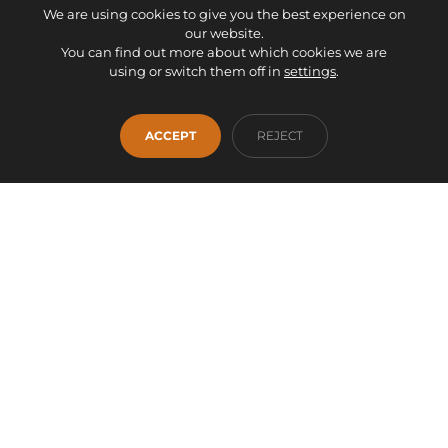
We are using cookies to give you the best experience on
our website.
You can find out more about which cookies we are
using or switch them off in
settings
.
Facebook
Instagram
WhatsApp
INICIO
EMPRESA
SERVICIOS
PRODUCTOS
ACCEPT
REJECT
OUTLET
CONTACTO
info@fontanamobiliario.com
941 36 93 00
Proyecto financiado por la Unión Europea -
NextGenerationEU
AVISO LEGAL
DECLARACIÓN DE ACCESIBILIDAD
POLÍTICA DE PRIVACIDAD
POLÍTICA DE COOKIES
AJUSTES COOKIES
MAPA WEB
2026 © Fontana Mobiliario y Decoración S.L. - Todos los derechos
reservados