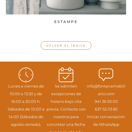
ESTAMPE
VOLVER AL ÍNDICE
Lunes a viernes de
Se admiten
info@fontanamobili
10:00 a 13:30 y de
excepciones de
ario.com
16:00 a 20:00 h.
horario bajo cita
941 36 93 00
Sábados de 10:00 a
previa. Contacta con
637 52 03 82
14:00 (Sábados de
nosotros para
Iniciar conversación
agosto cerrado).
concretar una fecha
de WhatsApp
que se ajuste a tu