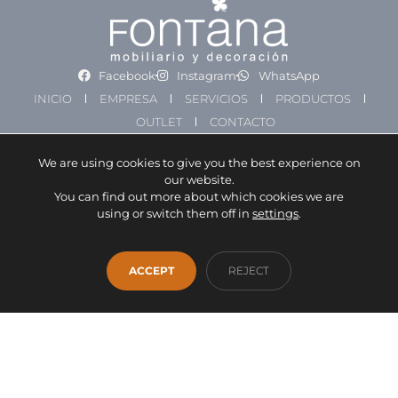
Facebook
Instagram
WhatsApp
INICIO
EMPRESA
SERVICIOS
PRODUCTOS
OUTLET
CONTACTO
info@fontanamobiliario.com
941 36 93 00
We are using cookies to give you the best experience on
our website.
You can find out more about which cookies we are
Proyecto financiado por la Unión Europea -
using or switch them off in
settings
.
NextGenerationEU
ACCEPT
REJECT
AVISO LEGAL
DECLARACIÓN DE ACCESIBILIDAD
POLÍTICA DE PRIVACIDAD
POLÍTICA DE COOKIES
AJUSTES COOKIES
MAPA WEB
2026 © Fontana Mobiliario y Decoración S.L. - Todos los derechos
reservados