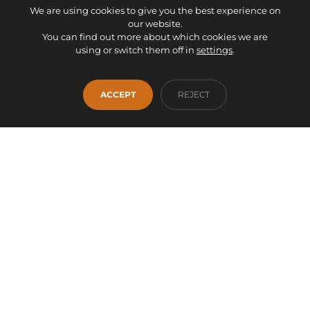
We are using cookies to give you the best experience on
our website.
You can find out more about which cookies we are
using or switch them off in
settings
.
Facebook
Instagram
WhatsApp
INICIO
EMPRESA
SERVICIOS
PRODUCTOS
ACCEPT
REJECT
OUTLET
CONTACTO
info@fontanamobiliario.com
941 36 93 00
Proyecto financiado por la Unión Europea -
NextGenerationEU
AVISO LEGAL
DECLARACIÓN DE ACCESIBILIDAD
POLÍTICA DE PRIVACIDAD
POLÍTICA DE COOKIES
AJUSTES COOKIES
MAPA WEB
2026 © Fontana Mobiliario y Decoración S.L. - Todos los derechos
reservados