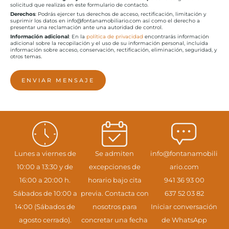
solicitud que realizas en este formulario de contacto.
Derechos
: Podrás ejercer tus derechos de acceso, rectificación, limitación y
suprimir los datos en info@fontanamobiliario.com así como el derecho a
presentar una reclamación ante una autoridad de control.
Información adicional
: En la
política de privacidad
encontrarás información
adicional sobre la recopilación y el uso de su información personal, incluida
información sobre acceso, conservación, rectificación, eliminación, seguridad, y
otros temas.
ENVIAR MENSAJE
Lunes a viernes de
Se admiten
info@fontanamobili
10:00 a 13:30 y de
excepciones de
ario.com
16:00 a 20:00 h.
horario bajo cita
941 36 93 00
Sábados de 10:00 a
previa. Contacta con
637 52 03 82
14:00 (Sábados de
nosotros para
Iniciar conversación
agosto cerrado).
concretar una fecha
de WhatsApp