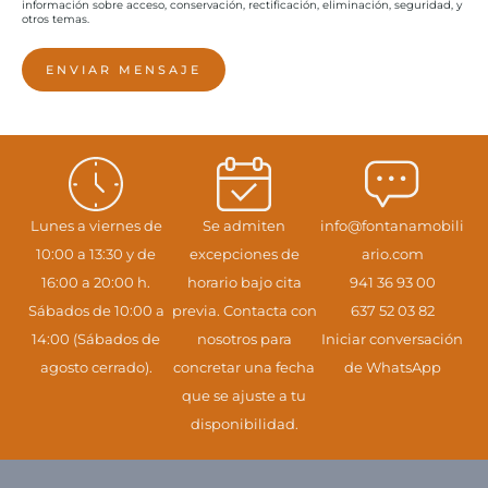
información sobre acceso, conservación, rectificación, eliminación, seguridad, y
otros temas.
ENVIAR MENSAJE
Lunes a viernes de
Se admiten
info@fontanamobili
10:00 a 13:30 y de
excepciones de
ario.com
16:00 a 20:00 h.
horario bajo cita
941 36 93 00
Sábados de 10:00 a
previa. Contacta con
637 52 03 82
14:00 (Sábados de
nosotros para
Iniciar conversación
agosto cerrado).
concretar una fecha
de WhatsApp
que se ajuste a tu
disponibilidad.