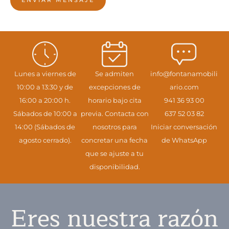
ENVIAR MENSAJE
Lunes a viernes de
Se admiten
info@fontanamobili
10:00 a 13:30 y de
excepciones de
ario.com
16:00 a 20:00 h.
horario bajo cita
941 36 93 00
Sábados de 10:00 a
previa. Contacta con
637 52 03 82
14:00 (Sábados de
nosotros para
Iniciar conversación
agosto cerrado).
concretar una fecha
de WhatsApp
que se ajuste a tu
disponibilidad.
Eres nuestra razón