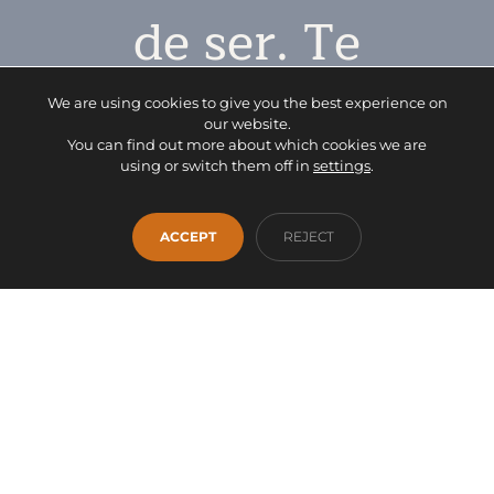
de ser. Te
esperamos.
We are using cookies to give you the best experience on
our website.
You can find out more about which cookies we are
using or switch them off in
settings
.
CONTACTO
ACCEPT
REJECT
Facebook
Instagram
WhatsApp
INICIO
EMPRESA
SERVICIOS
PRODUCTOS
OUTLET
CONTACTO