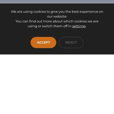
We are using cookies to give you the best experience on
our website.
You can find out more about which cookies we are
using or switch them off in
settings
.
Facebook
Instagram
WhatsApp
INICIO
EMPRESA
SERVICIOS
PRODUCTOS
ACCEPT
REJECT
OUTLET
CONTACTO
info@fontanamobiliario.com
941 36 93 00
Proyecto financiado por la Unión Europea -
NextGenerationEU
AVISO LEGAL
DECLARACIÓN DE ACCESIBILIDAD
POLÍTICA DE PRIVACIDAD
POLÍTICA DE COOKIES
AJUSTES COOKIES
MAPA WEB
2026 © Fontana Mobiliario y Decoración S.L. - Todos los derechos
reservados