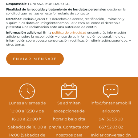
Responsable
: FONTANA MOBILIARIO S.L.
Finalidad de la recogida y tratamiento de los datos personales
: gestionar la
solicitud que realizas en este formulario de contacto.
Derechos
: Podrás ejercer tus derechos de acceso, rectificación, limitación y
suprimir los datos en info@fontanamobiliario.com así como el derecho a
presentar una reclamación ante una autoridad de control.
Información adicional
: En la
política de privacidad
encontrarás información
adicional sobre la recopilación y el uso de su información personal, incluida
información sobre acceso, conservación, rectificación, eliminación, seguridad, y
otros temas.
ENVIAR MENSAJE
Lunes a viernes de
Se admiten
info@fontanamobili
10:00 a 13:30 y de
excepciones de
ario.com
16:00 a 20:00 h.
horario bajo cita
941 36 93 00
Sábados de 10:00 a
previa. Contacta con
637 52 03 82
14:00 (Sábados de
nosotros para
Iniciar conversación