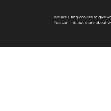
We are using cookies to give y
You can find out more about wh
INICIO
EMPRESA
SERVICIOS
PRODUCTO
Proyecto financiado por la Unión Europea - Nex
AVISO LEGAL
DECLARACIÓN DE A
2026 ©