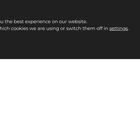
ou the best experience on our website.
ich cookies we are using or switch them off in
settings
.
Facebook
Instagram
Whats
S
OUTLET
CONTACTO
info@fontanamobiliario.com
94
tGenerationEU
CCESIBILIDAD
POLÍTICA DE PRIVACIDAD
POLÍTICA DE COOKIES
 Fontana Mobiliario y Decoración S.L. - Todos los derechos res