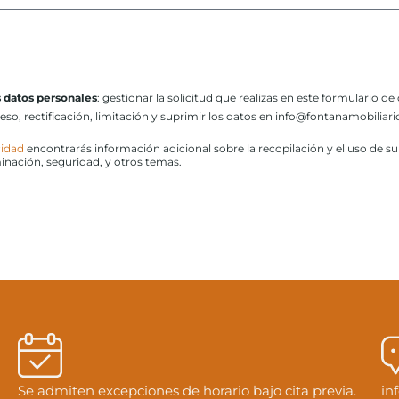
s datos personales
: gestionar la solicitud que realizas en este formulario de
ceso, rectificación, limitación y suprimir los datos en info@fontanamobilia
cidad
encontrarás información adicional sobre la recopilación y el uso de s
minación, seguridad, y otros temas.
Se admiten excepciones de horario bajo cita previa.
in