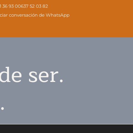
1 36 93 00
637 52 03 82
iciar conversación de WhatsApp
de ser.
.