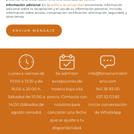
Información adicional
: En la
política de privacidad
encontrarás información
adicional sobre la recopilación y el uso de su información personal, incluida
información sobre acceso, conservación, rectificación, eliminación, seguridad, y
otros temas.
ENVIAR MENSAJE
Lunes a viernes de
Se admiten
info@fontanamobili
10:00 a 13:30 y de
excepciones de
ario.com
16:00 a 20:00 h.
horario bajo cita
941 36 93 00
Sábados de 10:00 a
previa. Contacta con
637 52 03 82
14:00 (Sábados de
nosotros para
Iniciar conversación
agosto cerrado).
concretar una fecha
de WhatsApp
que se ajuste a tu
disponibilidad.