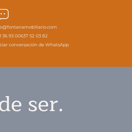
fo@fontanamobiliario.com
1 36 93 00
637 52 03 82
iciar conversación de WhatsApp
de ser.
.