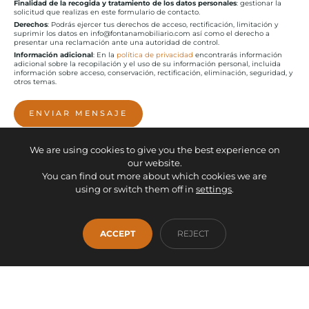
Finalidad de la recogida y tratamiento de los datos personales
: gestionar la
solicitud que realizas en este formulario de contacto.
Derechos
: Podrás ejercer tus derechos de acceso, rectificación, limitación y
suprimir los datos en info@fontanamobiliario.com así como el derecho a
presentar una reclamación ante una autoridad de control.
Información adicional
: En la
política de privacidad
encontrarás información
adicional sobre la recopilación y el uso de su información personal, incluida
información sobre acceso, conservación, rectificación, eliminación, seguridad, y
otros temas.
ENVIAR MENSAJE
We are using cookies to give you the best experience on
our website.
You can find out more about which cookies we are
using or switch them off in
settings
.
Lunes a viernes de
Se admiten
info@fontanamobili
10:00 a 13:30 y de
excepciones de
ario.com
ACCEPT
REJECT
16:00 a 20:00 h.
horario bajo cita
941 36 93 00
Sábados de 10:00 a
previa. Contacta con
637 52 03 82
14:00 (Sábados de
nosotros para
Iniciar conversación
agosto cerrado).
concretar una fecha
de WhatsApp