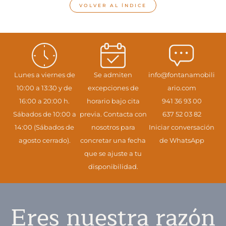
VOLVER AL ÍNDICE
Lunes a viernes de
Se admiten
info@fontanamobili
10:00 a 13:30 y de
excepciones de
ario.com
16:00 a 20:00 h.
horario bajo cita
941 36 93 00
Sábados de 10:00 a
previa. Contacta con
637 52 03 82
14:00 (Sábados de
nosotros para
Iniciar conversación
agosto cerrado).
concretar una fecha
de WhatsApp
que se ajuste a tu
disponibilidad.
Eres nuestra razón