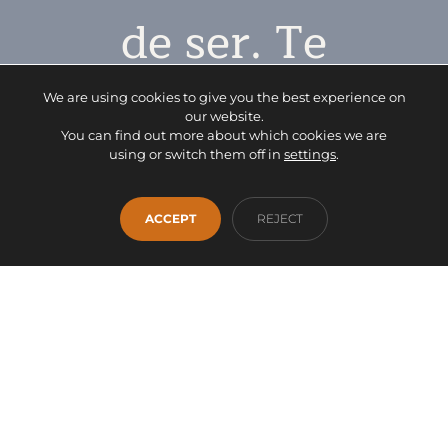
de ser. Te
esperamos.
We are using cookies to give you the best experience on
our website.
You can find out more about which cookies we are
using or switch them off in
settings
.
CONTACTO
ACCEPT
REJECT
Facebook
Instagram
WhatsApp
INICIO
EMPRESA
SERVICIOS
PRODUCTOS
OUTLET
CONTACTO